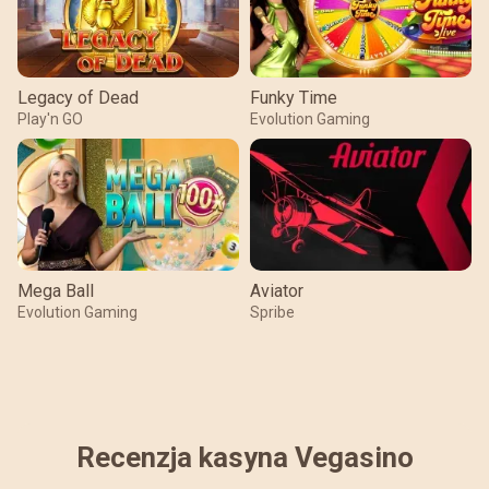
Legacy of Dead
Funky Time
Play'n GO
Evolution Gaming
Mega Ball
Aviator
Evolution Gaming
Spribe
Recenzja kasyna Vegasino