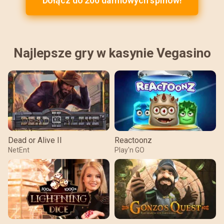
Dołącz do 200 darmowych spinów!
Najlepsze gry w kasynie Vegasino
Dead or Alive II
Reactoonz
NetEnt
Play'n GO