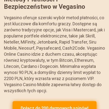
Bezpieczeństwo w Vegasino
Vegasino oferuje szeroki wybór metod płatności, co
jest kluczowe dla komfortu graczy. Dostępne są
zarówno tradycyjne opcje, jak Visa i Mastercard, jak i
popularne portfele elektroniczne, takie jak Skrill,
Neteller, MiFinity, Jetonbank, Rapid Transfer, Siru
Mobile, Neosurf, Paysafecard, Cash2Code. Vegasino
Online Casino idzie z duchem czasu, akceptując
również kryptowaluty, w tym Bitcoin, Ethereum,
Litecoin, Cardano i Dogecoin. Minimalna wypłata
wynosi 90 PLN, a domyślny dzienny limit wypłat to
2200 PLN, który wzrasta wraz z poziomem VIP.
Vegasino Casino Mobile zapewnia łatwy dostęp do
wszystkich tych opcji.
Dołącz do 200 darmowych spinów!