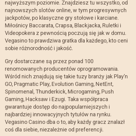
najwyższym poziomie. Znajdziesz tu wszystko, od
najnowszych slotów online, w tym progresywnych
jackpotów, po klasyczne gry stołowe i karciane.
Miłośnicy Baccarata, Crapsa, Blackjacka, Ruletki i
Videopokera z pewnością poczują się jak w domu.
Vegasino to prawdziwa gratka dla każdego, kto ceni
sobie różnorodność i jakość.
Gry dostarczane są przez ponad 100
renomowanych producentów oprogramowania.
Wśród nich znajdują się takie tuzy branży jak Play’n
GO, Pragmatic Play, Evolution Gaming, NetEnt,
Spinomenal, Thunderkick, Microgaming, Push
Gaming, Hacksaw i Ezugi. Taka współpraca
gwarantuje dostęp do najpopularniejszych i
najbardziej innowacyjnych tytułów na rynku.
Vegasino Casino dba o to, aby każdy gracz znalazł
coś dla siebie, niezależnie od preferencji.