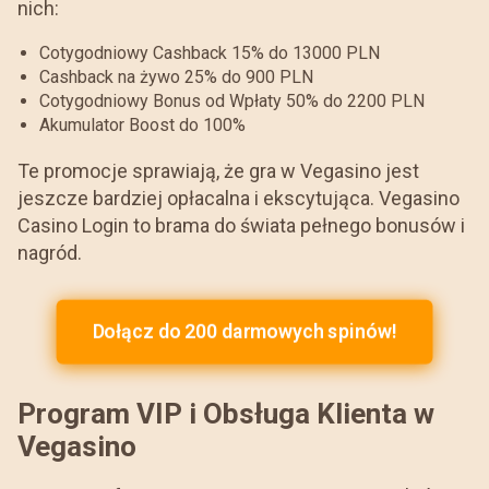
nich:
Cotygodniowy Cashback 15% do 13000 PLN
Cashback na żywo 25% do 900 PLN
Cotygodniowy Bonus od Wpłaty 50% do 2200 PLN
Akumulator Boost do 100%
Te promocje sprawiają, że gra w Vegasino jest
jeszcze bardziej opłacalna i ekscytująca. Vegasino
Casino Login to brama do świata pełnego bonusów i
nagród.
Dołącz do 200 darmowych spinów!
Program VIP i Obsługa Klienta w
Vegasino