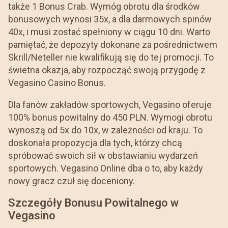
także 1 Bonus Crab. Wymóg obrotu dla środków
bonusowych wynosi 35x, a dla darmowych spinów
40x, i musi zostać spełniony w ciągu 10 dni. Warto
pamiętać, że depozyty dokonane za pośrednictwem
Skrill/Neteller nie kwalifikują się do tej promocji. To
świetna okazja, aby rozpocząć swoją przygodę z
Vegasino Casino Bonus.
Dla fanów zakładów sportowych, Vegasino oferuje
100% bonus powitalny do 450 PLN. Wymogi obrotu
wynoszą od 5x do 10x, w zależności od kraju. To
doskonała propozycja dla tych, którzy chcą
spróbować swoich sił w obstawianiu wydarzeń
sportowych. Vegasino Online dba o to, aby każdy
nowy gracz czuł się doceniony.
Szczegóły Bonusu Powitalnego w
Vegasino