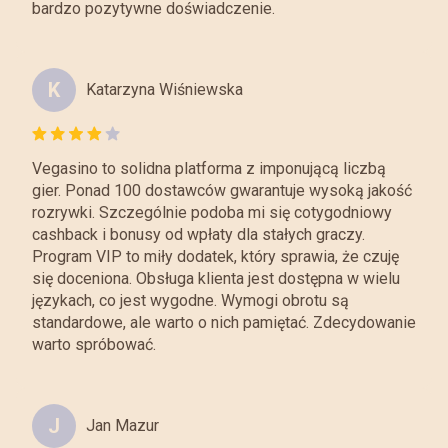
bardzo pozytywne doświadczenie.
K
Katarzyna Wiśniewska
Vegasino to solidna platforma z imponującą liczbą
gier. Ponad 100 dostawców gwarantuje wysoką jakość
rozrywki. Szczególnie podoba mi się cotygodniowy
cashback i bonusy od wpłaty dla stałych graczy.
Program VIP to miły dodatek, który sprawia, że czuję
się doceniona. Obsługa klienta jest dostępna w wielu
językach, co jest wygodne. Wymogi obrotu są
standardowe, ale warto o nich pamiętać. Zdecydowanie
warto spróbować.
J
Jan Mazur