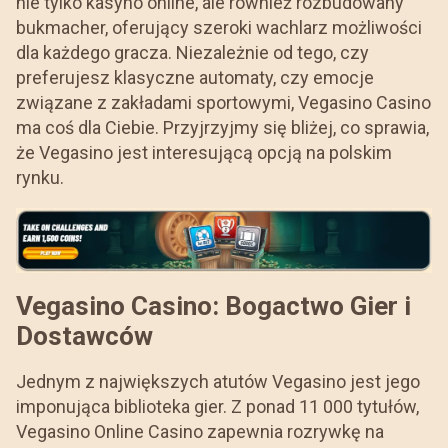
nie tylko kasyno online, ale również rozbudowany
bukmacher, oferujący szeroki wachlarz możliwości
dla każdego gracza. Niezależnie od tego, czy
preferujesz klasyczne automaty, czy emocje
związane z zakładami sportowymi, Vegasino Casino
ma coś dla Ciebie. Przyjrzyjmy się bliżej, co sprawia,
że Vegasino jest interesującą opcją na polskim
rynku.
Vegasino Casino: Bogactwo Gier i
Dostawców
Jednym z największych atutów Vegasino jest jego
imponująca biblioteka gier. Z ponad 11 000 tytułów,
Vegasino Online Casino zapewnia rozrywkę na